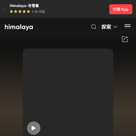
Himalaya-有聲書
打開 App
4.8k 安裝
探索