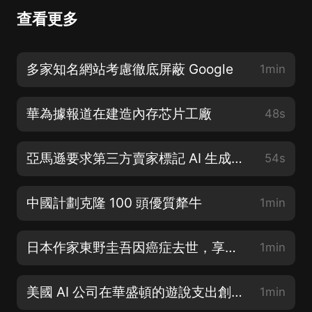
查看更多
多家知名網站考慮徹底屏蔽 Google
1min
華為據報道在建造內存芯片工廠
48s
亞馬遜要求第三方賣家標記 AI 生成圖像
54s
中國計劃克隆 100 頭優質犛牛
1min
日本作家東野圭吾因癌症去世，享年 68 歲
1min
美國 AI 公司在華盛頓的遊說支出創下記錄
1min