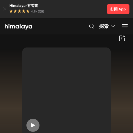
Himalaya-有聲書
打開 App
4.8k 安裝
探索