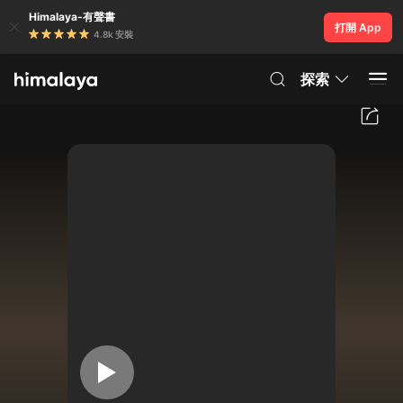
Himalaya-有聲書
打開 App
4.8k 安裝
探索