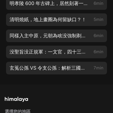
明孝陵 600 年古碑上，居然刻著一行英文？！
6min
清明燒紙，地上畫圈為何留缺口？！
5min
同樣入主中原，元朝為啥没強制剃發易服？難道仁慈？！
6min
没聖旨没正規軍：一文官，四十三天打崩了藩王的帝王夢！
6min
玄菟公孫 VS 令支公孫：解析三國最易混淆的兩大同姓諸侯
7min
選擇您的地區