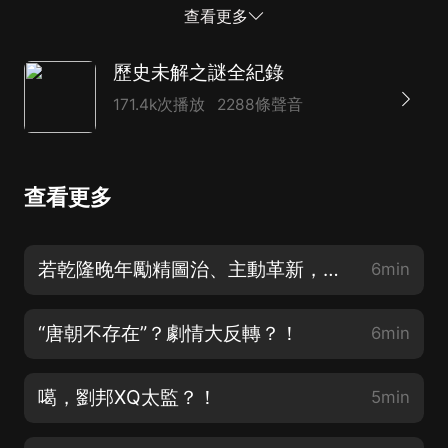
書名《古人的生活慢》，下單購買后，即刻開始一場沉浸
查看更多
式的穿越之旅，這個門票，值！
歷史未解之謎全紀錄
171.4k次播放
2288條聲音
查看更多
若乾隆晚年勵精圖治、主動革新，大清能躲過近代百年屈辱嗎？
6min
“唐朝不存在”？劇情大反轉？！
6min
噶，劉邦XQ太監？！
5min