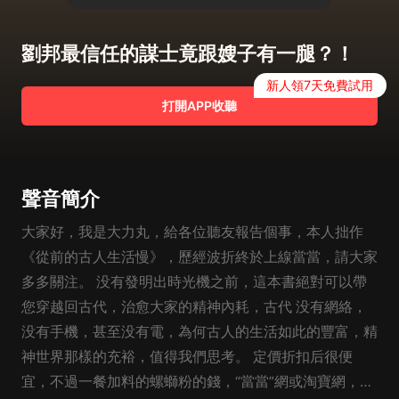
劉邦最信任的謀士竟跟嫂子有一腿？！
新人領7天免費試用
打開APP收聽
聲音簡介
大家好，我是大力丸，給各位聽友報告個事，本人拙作
《從前的古人生活慢》，歷經波折終於上線當當，請大家
多多關注。 没有發明出時光機之前，這本書絕對可以帶
您穿越回古代，治愈大家的精神內耗，古代 没有網絡，
没有手機，甚至没有電，為何古人的生活如此的豐富，精
神世界那樣的充裕，值得我們思考。 定價折扣后很便
宜，不過一餐加料的螺螄粉的錢，“當當”網或淘寶網，搜