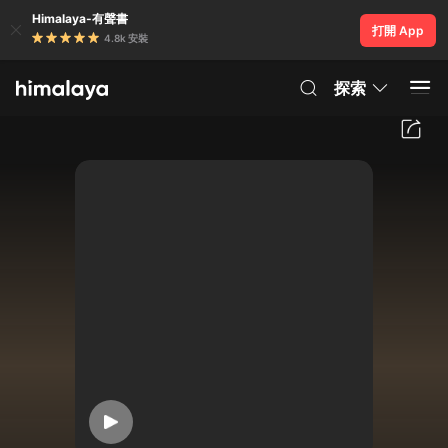
Himalaya-有聲書
打開 App
4.8k 安裝
探索