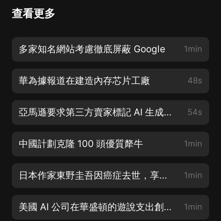
查看更多
多家知名網站考慮徹底屏蔽 Google
1min
華為據報道在建造內存芯片工廠
48s
亞馬遜要求第三方賣家標記 AI 生成圖像
54s
中國計劃克隆 100 頭優質犛牛
1min
日本作家東野圭吾因癌症去世，享年 68 歲
1min
美國 AI 公司在華盛頓的遊說支出創下記錄
1min