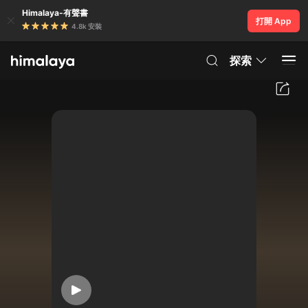
Himalaya-有聲書
打開 App
4.8k 安裝
探索