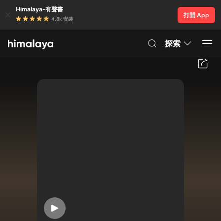
Himalaya-有聲書
打開 App
4.8k 安裝
探索