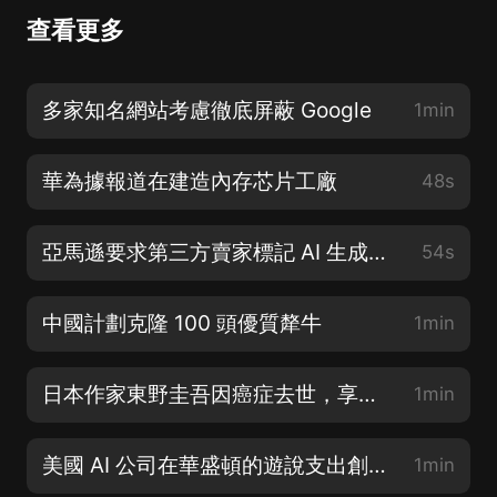
查看更多
多家知名網站考慮徹底屏蔽 Google
1min
華為據報道在建造內存芯片工廠
48s
亞馬遜要求第三方賣家標記 AI 生成圖像
54s
中國計劃克隆 100 頭優質犛牛
1min
日本作家東野圭吾因癌症去世，享年 68 歲
1min
美國 AI 公司在華盛頓的遊說支出創下記錄
1min