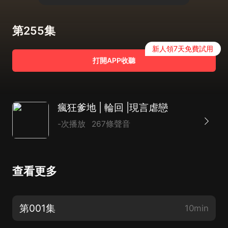
第255集
新人領7天免費試用
打開APP收聽
瘋狂爹地 | 輪回 |現言虐戀
-次播放
267條聲音
查看更多
第001集
10min