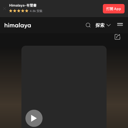
Himalaya-有聲書
打開 App
4.8k 安裝
探索