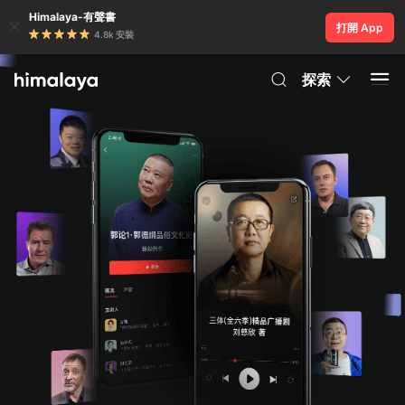
Himalaya-有聲書
打開 App
4.8k 安裝
探索