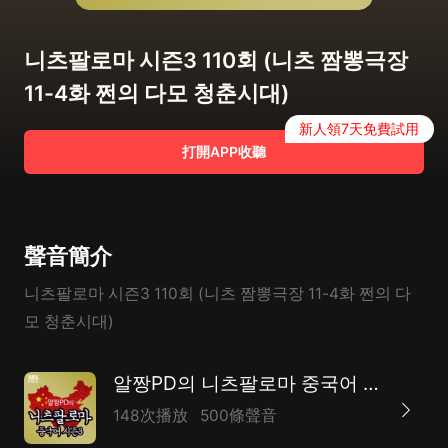
니츠팔로마 시즌3 110회 (니츠 짬뽕극장
11-4화 쩐의 다모 청춘시대)
新人領7天免費試用
打開APP收聽
聲音簡介
니츠팔로마 시즌3 110회 (니츠 짬뽕극장 11-4화 쩐의 다
모 청춘시대)
알짱PD의 니츠팔로마 중국어 시즌3
148次播放
500條聲音