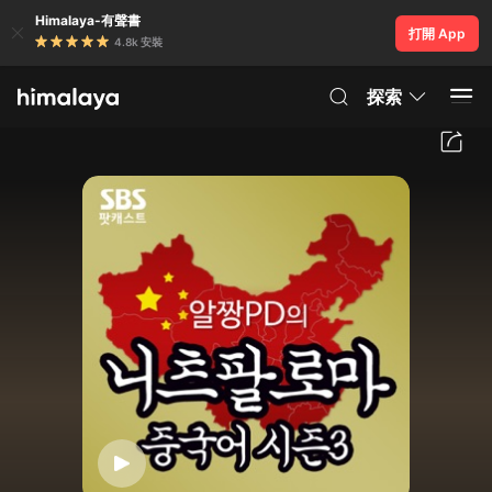
Himalaya-有聲書
打開 App
4.8k 安裝
探索