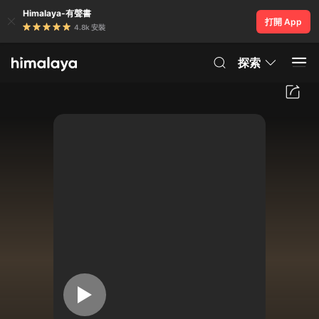
Himalaya-有聲書
打開 App
4.8k 安裝
探索