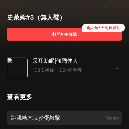
史萊姆#3（無人聲）
新人領7天免費試用
打開APP收聽
采耳助眠|傾國佳人
108次播放
1954條聲音
查看更多
跳跳糖木塊沙蛋敲擊
16min