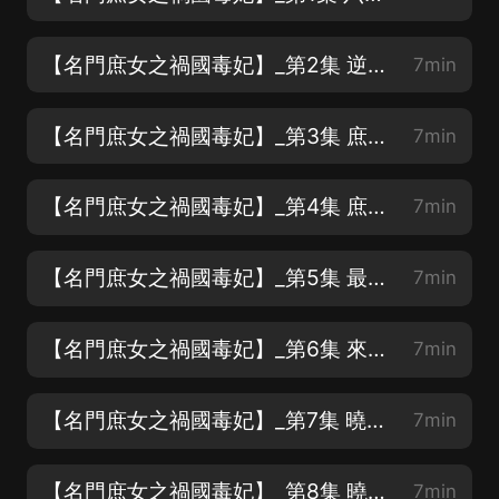
【名門庶女之禍國毒妃】_第2集 逆天重生
7min
【名門庶女之禍國毒妃】_第3集 庶女翻盤
7min
【名門庶女之禍國毒妃】_第4集 庶女翻盤2
7min
【名門庶女之禍國毒妃】_第5集 最涼也涼不過人心
7min
【名門庶女之禍國毒妃】_第6集 來生又見
7min
【名門庶女之禍國毒妃】_第7集 曉夢天機
7min
【名門庶女之禍國毒妃】_第8集 曉夢天機2
7min