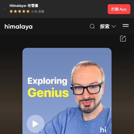
Himalaya-有聲書
打開 App
4.8k 安裝
探索