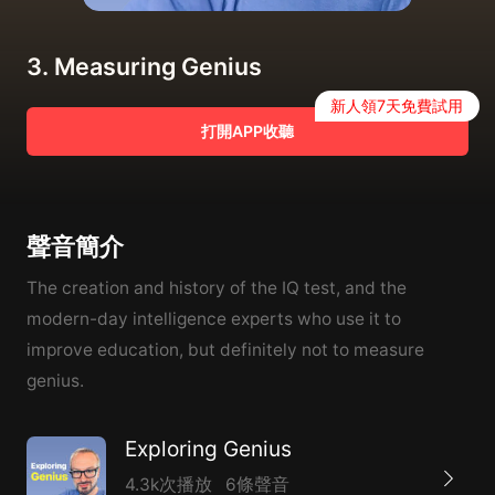
3. Measuring Genius
新人領7天免費試用
打開APP收聽
聲音簡介
The creation and history of the IQ test, and the
modern-day intelligence experts who use it to
improve education, but definitely not to measure
genius.
Exploring Genius
4.3k次播放
6條聲音