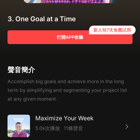
3. One Goal at a Time
新人領7天免費試用
打開APP收聽
聲音簡介
Accomplish big goals and achieve more in the long
term by simplifying and segmenting your project list
at any given moment.
Maximize Your Week
5.0k次播放
11條聲音