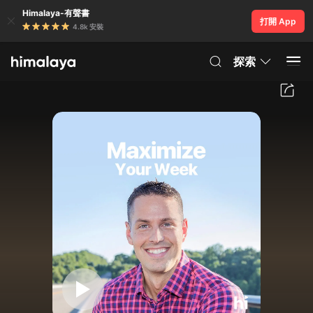
Himalaya-有聲書
打開 App
4.8k 安裝
探索