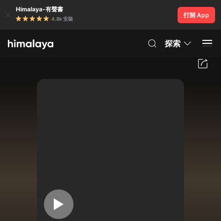
Himalaya-有聲書
打開 App
4.8k 安裝
探索