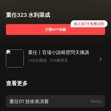
重任323 水到渠成
新人領7天免費試用
打開APP收聽
重任丨官場小說嗬壁問天播講
1.6k次播放
519條聲音
查看更多
重任01 技術表演賽
19min