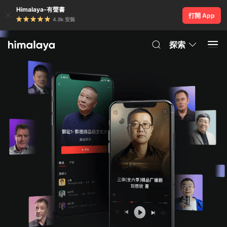
Himalaya-有聲書
打開 App
4.8k 安裝
探索