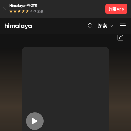
Himalaya-有聲書
打開 App
4.8k 安裝
探索