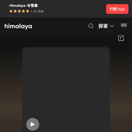
Himalaya-有聲書
打開 App
4.8k 安裝
探索