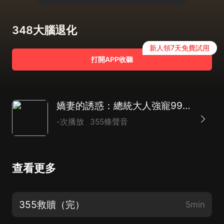
348大腦退化
新人領7天免費試用
打開APP收聽
嬌妻的誘惑：總統大人強寵99次|AI多播
-次播放
355條聲音
查看更多
355救贖（完）
5min