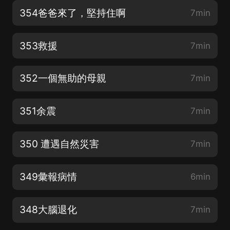
354爸爸來了，堅持住啊
7min
353救援
7min
352一個無助的母親
7min
351余震
7min
350 遭遇自然災害
7min
349彙報病情
6min
348大腦退化
7min