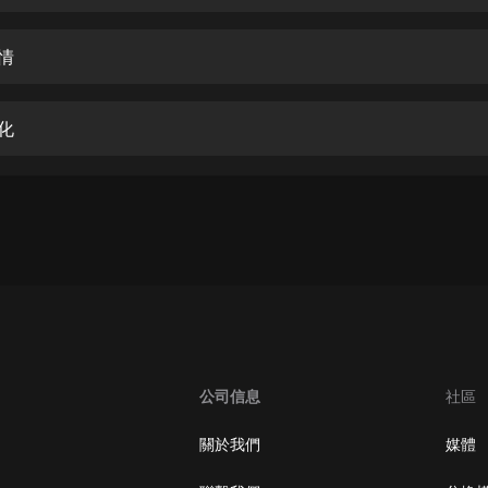
生命科學篇1-2·猴子警長科學探案記|
寶寶巴士科普
寶寶巴士
情
【新民間劇場】我的老千江湖｜ 有聲
的紫襟｜ 魔幻千手
化
有聲的紫襟
《夜色鋼琴曲》
夜色鋼琴曲趙海洋
太荒吞天訣丨熱血玄幻丨紫襟領銜有
聲劇
有聲的紫襟
嫡女貴嫁 | 一刀蘇蘇團隊制作 | 古言
宮鬥重生爽文 多人有聲劇
公司信息
社區
一刀蘇蘇
中國大案紀實 | 每日一驚案！真實案
關於我們
媒體
件恐怖刑偵尚文
大舌頭尚文