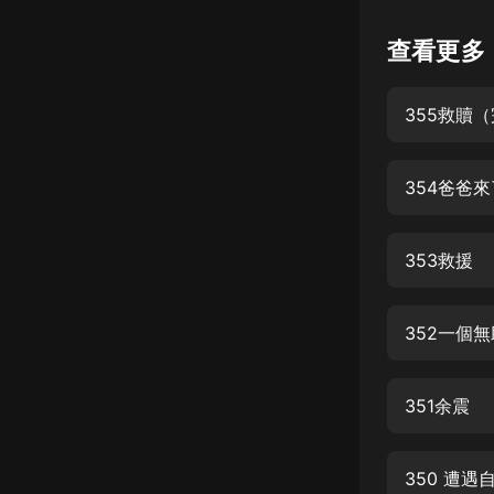
懸疑
查看更多
科幻
355救贖
好書精講
外語
354爸爸
耽美
認知思維
353救援
人文
音樂
352一個
粵語
351余震
頭條
娛樂
350 遭遇