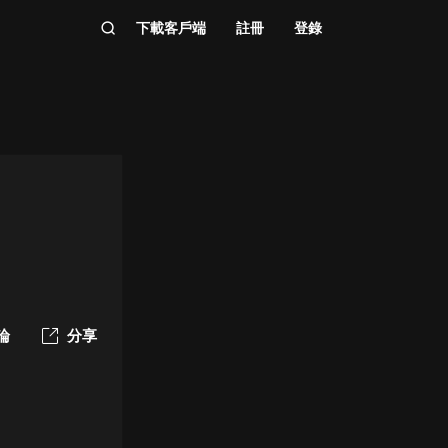
下載客戶端
註冊
登錄
論
分享