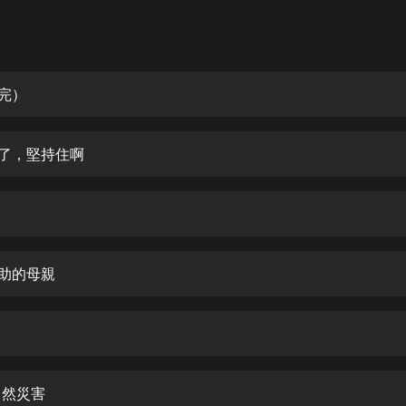
灰姑娘音樂
郭德綱於謙相聲全集
德雲社郭德綱相聲VIP
（完）
安全警長啦咘啦哆·假期篇|新篇章加
更|寶寶巴士故事
來了，堅持住啊
寶寶巴士
凡人修仙傳|楊洋主演影視原著|薑廣
濤配音多播版本
光合積木
無助的母親
摸金天師【第一季】（紫襟演播）
有聲的紫襟
無敵六皇子|爆笑穿越|無敵流皇子|安
燃領銜有聲小說
安燃
自然災害