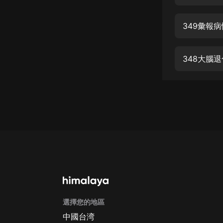
經典名著
人物傳記
349彙報病
電影
生活
348大腦退
英語
日語
課程
少兒教育
二次元
教育培訓
IT科技
選擇您的地區
汽車
中國台湾