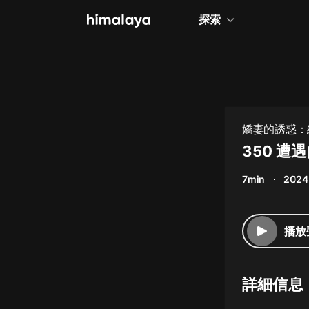
探索
全部
小說
個人成長
嬌妻的誘惑：總
相聲評書
350 遭
兒童
7min
2024
歷史
情感治愈
播放
健康養生
商業財經
詳細信息
廣播劇