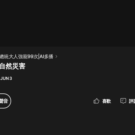
最佳女婿｜都市異能多人有聲劇｜一
種侃侃｜有聲小說
一種侃侃
米小圈上學記:一二三年級 | 暢銷出版
統大人強寵99次|AI多播
物
遇自然災害
米小圈
 JUN 3
破壞者聯盟篇1-4季·猴子警長科學探
案記|寶寶巴士
寶寶巴士
聲音
喜歡
評
大奉打更人丨頭陀淵領銜多人有聲
劇|暢聽全集|王鶴棣、田曦薇主演影
視劇原著|賣報小郎君
頭陀淵講故事
總有這樣的歌只想一個人聽