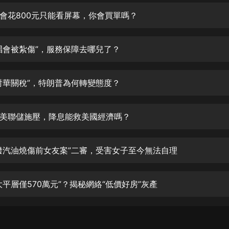
生命科學篇1-2·猴子警長科學探案記|
寶寶巴士科普
會花800元只能看屏幕，你會買單嗎？
寶寶巴士
【新民間劇場】我的老千江湖｜ 有聲
唱會被紮傷”，服務保障去哪兒了？
的紫襟｜ 魔幻千手
有聲的紫襟
對華關稅”，特朗普為何轉變態度？
《夜色鋼琴曲》
夜色鋼琴曲趙海洋
美聯儲施壓，降息能救美國經濟嗎？
太荒吞天訣丨熱血玄幻丨紫襟領銜有
聲劇
有聲的紫襟
潑汽油燒傷前女友案”二審，受害女子至今無法自理
嫡女貴嫁 | 一刀蘇蘇團隊制作 | 古言
宮鬥重生爽文 多人有聲劇
大平層僅570萬元”？揭秘網絡“低價好房”灰產
一刀蘇蘇
中國大案紀實 | 每日一驚案！真實案
件恐怖刑偵尚文
大舌頭尚文