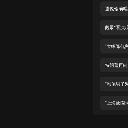
經典名著
週傑倫演唱
人物傳記
電影
觀眾“看演
生活
英語
“大幅降低
日語
特朗普再向
課程
少兒教育
“恩施男子
二次元
教育培訓
“上海豫園
IT科技
汽車