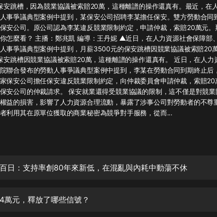
灰姑娘音樂
的保安跳槽，因為競業協議被索賠20萬，這種離譜的操作還真有。最近，在
人事爭議典型案例中提到，某保安公司招聘李某擔任保安。雙方勞動合同
保安公司。原公司認為李某違反競業限制約定，申請仲裁，索賠20萬元。
郭德綱於謙相聲全集
你怎麼看？ 主播：鄭兆凱 編導：王丹妮 ▲近日，在人力資源社會保障部
德雲社郭德綱相聲VIP
事爭議典型案例中提到，月薪3500元的保安跳槽因競業協議被索賠20萬。圖/
的保安跳槽因競業協議被索賠20萬，這種離譜的操作還真有。 近日，在人力
安全警長啦咘啦哆·假期篇|新篇章加
院聯合發布的勞動人事爭議典型案例中提到，李某在勞動合同到期終止后
更|寶寶巴士故事
家保安公司擔任保安違反競業限制約定，向仲裁委員會申請仲裁，索賠20
寶寶巴士
保安公司的仲裁請求。 保安就業還得受競業協議的限制，這不僅是對競業
權益的損害，影響了人力資源合理流動，暴露了涉事公司對勞動者的不尊重
凡人修仙傳|楊洋主演影視原著|薑廣
濤配音多播版本
者利用其在原單位獲取的商業秘密為競爭對手服務，從而...
光合積木
摸金天師【第一季】（紫襟演播）
有聲的紫襟
百日：支持率創80年來新低，在混亂與內耗中動蕩不休
無敵六皇子|爆笑穿越|無敵流皇子|安
燃領銜有聲小說
4萬元，釋放了哪些信號？
安燃