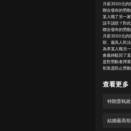
月薪3500元
懸疑
聯合發布的勞動
某入職了另一家
科幻
該不該賠？對此
聯合發布的勞動人
好書精講
月薪3500元
外語
部、最高人民法
為李某入職另一
耽美
會最終駁回了某
是對勞動者擇業
認知思維
初衷是防止勞動
人文
查看更多
音樂
粵語
特朗普執政
頭條
娛樂
結婚最高領