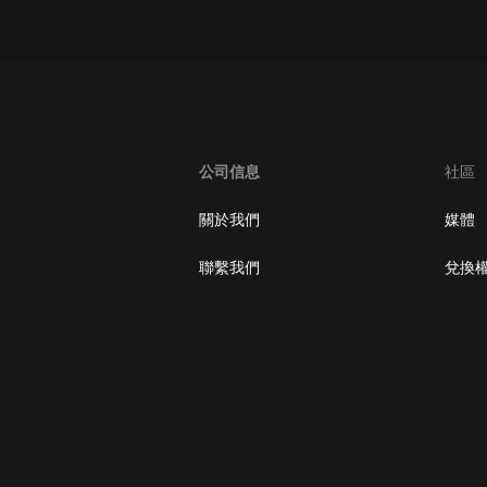
大秦：不裝了，你爹我是秦始皇丨爆
笑穿越丨伍壹劇社多人劇|趙家繼承
人秦朝
伍壹劇社
詭秘之主 | 多人有聲劇丨同名動畫原
著 | 西幻克蘇魯 | 烏賊作品
8082Audio
公司信息
社區
重生1980：開局迎娶姐姐閨蜜丨頭
關於我們
媒體
陀淵領銜丨重生八零丨精品多人有聲
劇
頭陀淵講故事
聯繫我們
兌換
成何體統丨雙穿反套路爆笑爽文丨冷
月淺淺&倔強的小紅丨精品多人有聲
劇
o冷月淺淺o