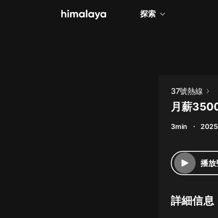
探索
全部
小說
個人成長
37號熱線
相聲評書
月薪35
兒童
3min
2025
歷史
情感治愈
播放
健康養生
商業財經
詳細信息
廣播劇