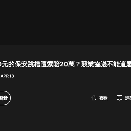
最佳女婿｜都市異能多人有聲劇｜一
種侃侃｜有聲小說
一種侃侃
米小圈上學記:一二三年級 | 暢銷出版
物
00元的保安跳槽遭索賠20萬？競業協議不能這
米小圈
 APR 18
破壞者聯盟篇1-4季·猴子警長科學探
案記|寶寶巴士
寶寶巴士
聲音
喜歡
評
大奉打更人丨頭陀淵領銜多人有聲
劇|暢聽全集|王鶴棣、田曦薇主演影
視劇原著|賣報小郎君
頭陀淵講故事
總有這樣的歌只想一個人聽