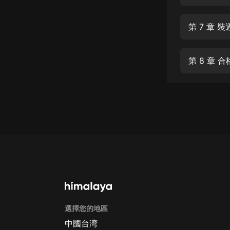
經典名著
人物傳記
第 7 章
電影
生活
第 8 章
英語
日語
課程
少兒教育
二次元
教育培訓
IT科技
選擇您的地區
汽車
中國台湾