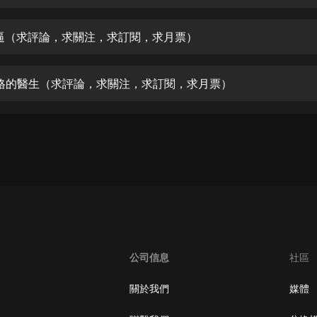
生命科學篇1-2·猴子警長科學探案記|
寶寶巴士科普
寶寶巴士
 裝逼（求評論，求關注，求訂閱，求月票）
【新民間劇場】我的老千江湖｜ 有聲
的紫襟｜ 魔幻千手
 合格的醫生（求評論，求關注，求訂閱，求月票）
有聲的紫襟
《夜色鋼琴曲》
夜色鋼琴曲趙海洋
太荒吞天訣丨熱血玄幻丨紫襟領銜有
聲劇
有聲的紫襟
嫡女貴嫁 | 一刀蘇蘇團隊制作 | 古言
宮鬥重生爽文 多人有聲劇
公司信息
社區
一刀蘇蘇
中國大案紀實 | 每日一驚案！真實案
關於我們
媒體
件恐怖刑偵尚文
大舌頭尚文