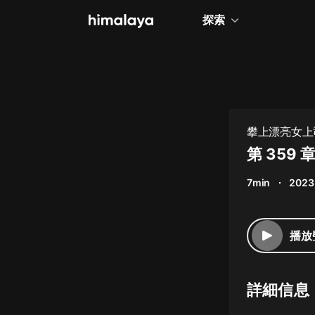
探索
全部
小說
個人成長
攀上漂亮女上
相聲評書
第 359
兒童
7min
2023
歷史
情感治愈
播放
健康養生
商業財經
詳細信息
廣播劇