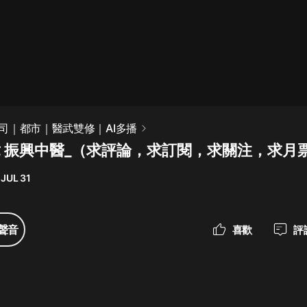
最佳女婿｜都市異能多人有聲劇｜一
種侃侃｜有聲小說
一種侃侃
米小圈上學記:一二三年級 | 暢銷出版
司｜都市｜醫武雙修｜AI多播
物
 章 振興中醫_（求評論，求訂閱，求關注，求月
米小圈
 JUL 31
破壞者聯盟篇1-4季·猴子警長科學探
案記|寶寶巴士
寶寶巴士
聲音
喜歡
評
大奉打更人丨頭陀淵領銜多人有聲
劇|暢聽全集|王鶴棣、田曦薇主演影
視劇原著|賣報小郎君
頭陀淵講故事
總有這樣的歌只想一個人聽