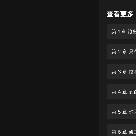
懸疑
查看更多
科幻
第 1 章 滾
好書精講
外語
第 2 章
耽美
認知思維
第 3 章
人文
音樂
第 4 章
粵語
第 5 章
頭條
娛樂
第 6 章