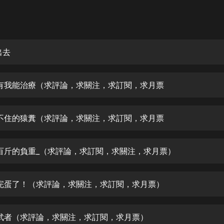
灰姑娘音樂
郭德綱於謙相聲全集
德雲社郭德綱相聲VIP
出去
安全警長啦咘啦哆·假期篇|新篇章加
更|寶寶巴士故事
 只有我能治療（求評論，求關注，求訂閱，求月票
寶寶巴士
凡人修仙傳|楊洋主演影視原著|薑廣
濤配音多播版本
 擋不住的猿糞（求評論，求關注，求訂閱，求月票
光合積木
 五百斤的負重_（求評論，求訂閱，求關注，求月票）
摸金天師【第一季】（紫襟演播）
有聲的紫襟
 你完蛋了！（求評論，求關注，求訂閱，求月票）
無敵六皇子|爆笑穿越|無敵流皇子|安
燃領銜有聲小說
安燃
 修武者（求評論，求關注，求訂閱，求月票）