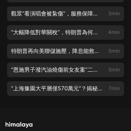
觀眾“看演唱會被紮傷”，服務保障去哪兒了？
3min
“大幅降低對華關稅”，特朗普為何轉變態度？
4min
特朗普再向美聯儲施壓，降息能救美國經濟嗎？
5min
“恩施男子潑汽油燒傷前女友案”二審，受害女子至今無法自理
5min
“上海豫園大平層僅570萬元”？揭秘網絡“低價好房”灰產
7min