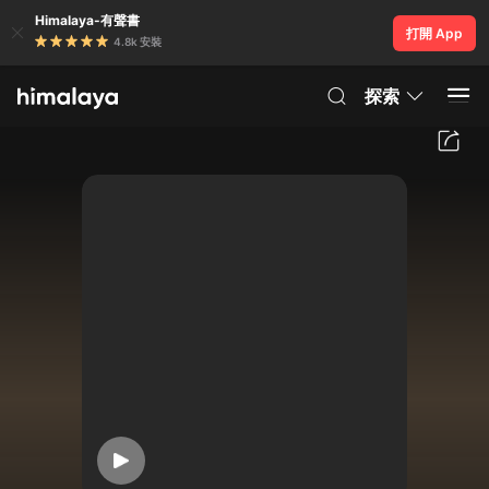
Himalaya-有聲書
打開 App
4.8k 安裝
探索