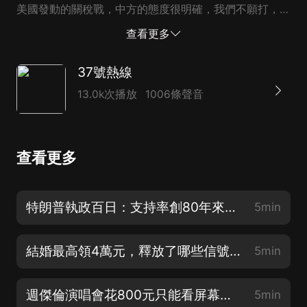
美國發動的關稅戰，中方的態度很明確，我們不願打，也
不怕打。打，奉陪到底；談，大門敞開。 主播：鄭兆凱
查看更多
編輯：王丹妮 不從維護中美關系大局的戰略高度認識和
處理關稅問題，什麼話術都是空話。 ▲資料圖：美國總
37號熱線
統特朗普在華盛頓白宮出席活動。圖/新華社 “各種因素導
13.0k次播放
1006條聲音
致（對華關稅）累加到了145%，它不應該這麼高。”據
《環球時報》援引美國福克斯新聞報道，當地時間4月22
日，美國總統特朗普在白宮新聞發布會上再次談及對華關
查看更多
稅問題時表示，對中國商品征收的高關稅將“大幅下降”，
但不會為零。當天早些時候，美國財政部長貝森特也暗示
中美關系將緩和，並表示對華高關稅不可持續。 4月23
特朗普執政百日：支持率創80年來新低，在混亂與內耗中動蕩不休
5min
日，中國外交部發言人郭嘉昆在例行記者會上就此回應
稱，對於美國發動的關稅戰，中方的態度很明確，我們不
結婚最高領4萬元，釋放了哪些信號？
5min
願打，也不怕打。打，奉陪到底；談，大門敞開。如...
週傑倫演唱會花800元只能看屏幕，你會買單嗎？
5min