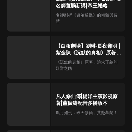
名師薑鵬新講|帝王韜略
名師剖析《資治通鑑》的精髓與智
慧
【白夜劇場】劉琳·長夜難明 |
紫金陳《沉默的真相》原著 |
壞小孩 | 無證之罪
《沉默的真相》原著，追求正義的
艱難之路
凡人修仙傳|楊洋主演影視原
著|薑廣濤配音多播版本
風月如劍，破天修仙，共赴慕蘭！