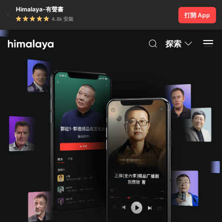
Himalaya-有聲書
打開 App
4.8k 安裝
探索