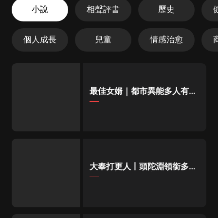
小說
相聲評書
歷史
個人成長
兒童
情感治愈
最佳女婿｜都市異能多人有聲
劇｜一種侃侃｜有聲小說
大奉打更人丨頭陀淵領銜多人
有聲劇|暢聽全集|王鶴棣、田
曦薇主演影視劇原著|賣報小
郎君