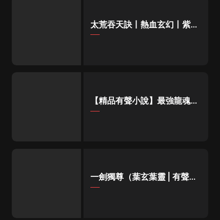
太荒吞天訣丨熱血玄幻丨紫襟
領銜有聲劇
【精品有聲小說】最強龍魂丨
都市修真多人有聲劇
一劍獨尊（葉玄葉靈 | 有聲的
紫襟 | 男女雙播）|北劍江湖