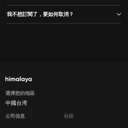
我不想訂閱了，要如何取消？
通過網頁端訂閱如何取消？
點擊這裡
通過手機端訂閱如何取消？
Apple Store取消訂
閱方法
Google Play取消訂閱方法
選擇您的地區
中國台湾
公司信息
社區