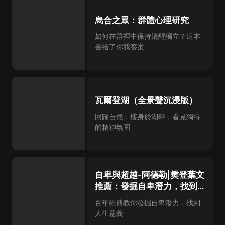
烏合之眾：群體心理研究
如何在群裡中保持清醒獨立？這本
書給了你我答案
瓦爾登湖（全景聲沉浸版）
回歸自然，棲身於湖畔，看見獨特
的精神氛圍
自卑與超越-阿德勒|樊登葉文
推薦：發掘自卑潛力，找到人
生意義
百年經典教你發掘自卑潛力，找到
人生意義