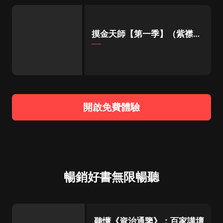
摸金天師【第一季】（紫襟演
播）
開啟免費體驗
暢銷好書無限暢聽
聽懂《資治通鑒》：百家講壇