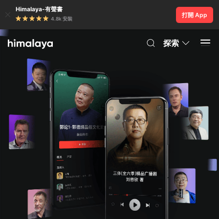
Himalaya-有聲書
打開 App
4.8k 安裝
探索