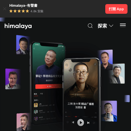
Himalaya-有聲書
打開 App
4.8k 安裝
探索