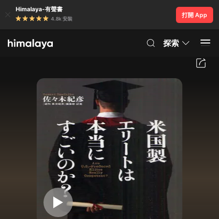
Himalaya-有聲書
打開 App
4.8k 安裝
探索