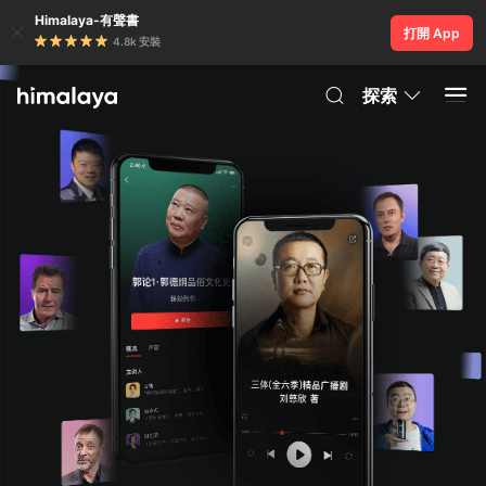
Himalaya-有聲書
打開 App
4.8k 安裝
探索