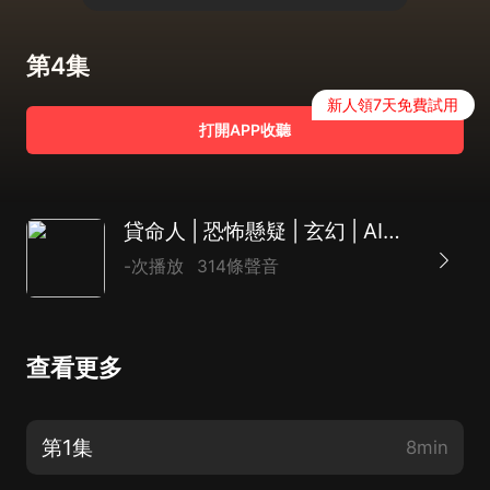
第4集
新人領7天免費試用
打開APP收聽
貸命人 | 恐怖懸疑 | 玄幻 | AI多播
-次播放
314條聲音
查看更多
第1集
8min