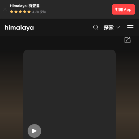
Himalaya-有聲書
打開 App
4.8k 安裝
探索