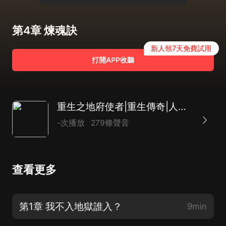
第4章 煉魂訣
新人領7天免費試用
打開APP收聽
重生之地府使者|重生傳奇|人與魂的糾纏|AI多播
-次播放
279條聲音
查看更多
第1章 我不入地獄誰入？
9min