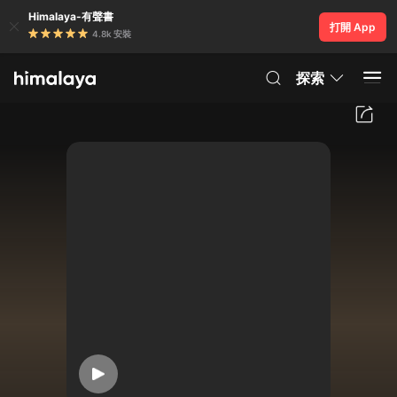
Himalaya-有聲書
打開 App
4.8k 安裝
探索