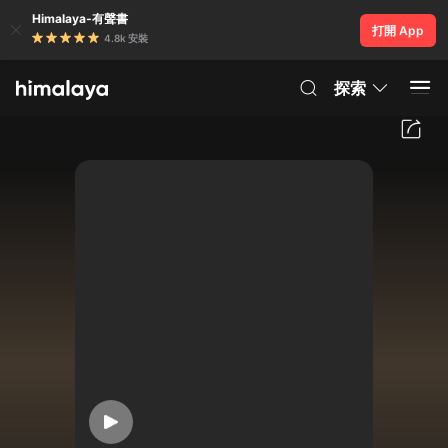
Himalaya-有聲書
打開 App
4.8k 安裝
探索