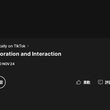
最佳女婿｜都市異能多人有聲劇｜一
種侃侃｜有聲小說
一種侃侃
米小圈上學記:一二三年級 | 暢銷出版
ally on TikTok
物
boration and Interaction
米小圈
0 NOV 24
破壞者聯盟篇1-4季·猴子警長科學探
案記|寶寶巴士
寶寶巴士
音
喜歡
評
大奉打更人丨頭陀淵領銜多人有聲
劇|暢聽全集|王鶴棣、田曦薇主演影
視劇原著|賣報小郎君
頭陀淵講故事
總有這樣的歌只想一個人聽