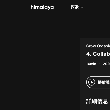
探索
全部
小說
個人成長
Grow Organic
相聲評書
4. Colla
兒童
10min
202
歷史
情感治愈
播放聲
健康養生
商業財經
詳細信息
廣播劇