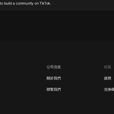
灰姑娘音樂
to build a community on TikTok.
郭德綱於謙相聲全集
德雲社郭德綱相聲VIP
安全警長啦咘啦哆·假期篇|新篇章加
更|寶寶巴士故事
寶寶巴士
凡人修仙傳|楊洋主演影視原著|薑廣
濤配音多播版本
光合積木
公司信息
社區
摸金天師【第一季】（紫襟演播）
關於我們
媒體
有聲的紫襟
聯繫我們
兌換
無敵六皇子|爆笑穿越|無敵流皇子|安
燃領銜有聲小說
安燃