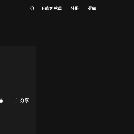
下載客戶端
註冊
登錄
論
分享