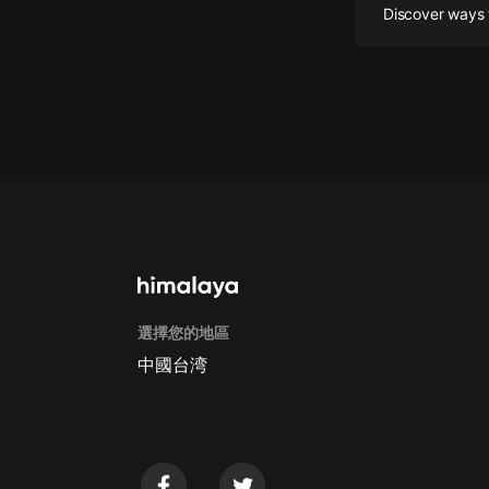
Discover ways 
懸疑
科幻
好書精講
外語
耽美
認知思維
人文
音樂
選擇您的地區
中國台湾
粵語
頭條
娛樂