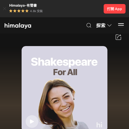
Himalaya-有聲書
打開 App
4.8k 安裝
探索