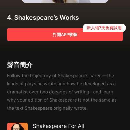
4. Shakespeare’s Works
新人領7天免費試用
打開APP收聽
聲音簡介
Follow the trajectory of Shakespeare’s career--the
kinds of plays he wrote and how he developed as a
dramatist over two decades of writing--and learn
why your edition of Shakespeare is not the same as
the text Shakespeare originally wrote.
Shakespeare For All