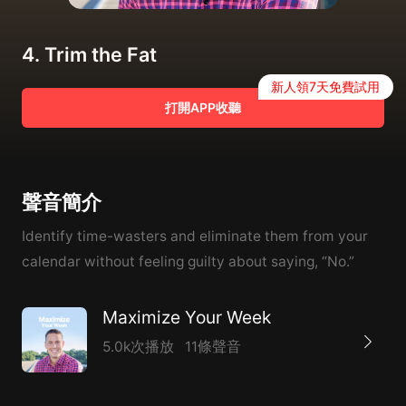
4. Trim the Fat
新人領7天免費試用
打開APP收聽
聲音簡介
Identify time-wasters and eliminate them from your
calendar without feeling guilty about saying, “No.”
Maximize Your Week
5.0k次播放
11條聲音