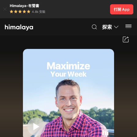
Himalaya-有聲書
打開 App
4.8k 安裝
探索