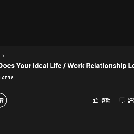
最佳女婿｜都市異能多人有聲劇｜一
種侃侃｜有聲小說
一種侃侃
米小圈上學記:一二三年級 | 暢銷出版
t
物
Does Your Ideal Life / Work Relationship L
米小圈
 APR 6
破壞者聯盟篇1-4季·猴子警長科學探
案記|寶寶巴士
寶寶巴士
音
喜歡
評
大奉打更人丨頭陀淵領銜多人有聲
劇|暢聽全集|王鶴棣、田曦薇主演影
視劇原著|賣報小郎君
頭陀淵講故事
總有這樣的歌只想一個人聽