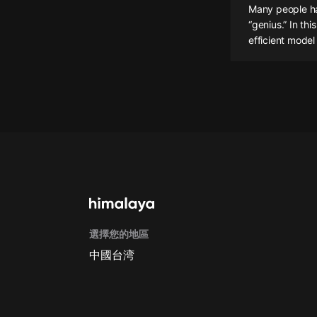
Many people hav
懸疑
“genius.” In th
efficient model
科幻
好書精講
外語
耽美
認知思維
人文
音樂
選擇您的地區
粵語
中國台湾
頭條
娛樂