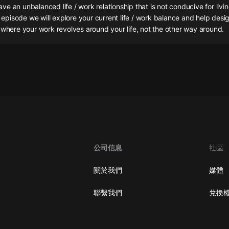
灰姑娘音樂
e an unbalanced life / work relationship that is not conducive for livin
is episode we will explore your current life / work balance and help des
 where your work revolves around your life, not the other way around.
郭德綱於謙相聲全集
德雲社郭德綱相聲VIP
安全警長啦咘啦哆·假期篇|新篇章加
更|寶寶巴士故事
寶寶巴士
凡人修仙傳|楊洋主演影視原著|薑廣
濤配音多播版本
光合積木
公司信息
社區
摸金天師【第一季】（紫襟演播）
有聲的紫襟
關於我們
媒體
無敵六皇子|爆笑穿越|無敵流皇子|安
聯繫我們
兌換
燃領銜有聲小說
安燃