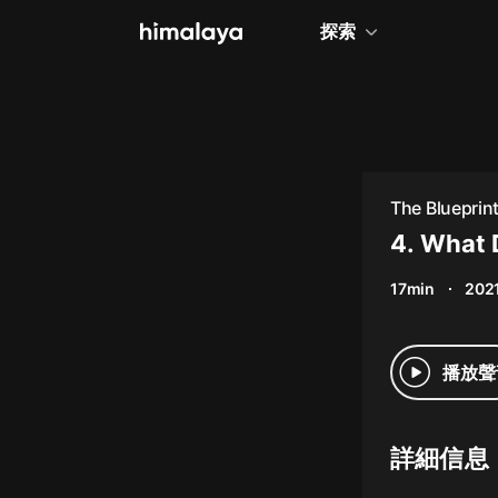
探索
全部
小說
個人成長
The Blueprin
相聲評書
4. What 
兒童
17min
2021
歷史
情感治愈
播放聲
健康養生
商業財經
詳細信息
廣播劇