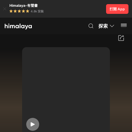
Himalaya-有聲書
打開 App
4.8k 安裝
探索