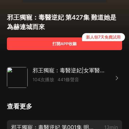
邪王獨寵：毒醫逆妃 第427集 難道她是
為赫連城而來
新人領7天免費試用
打開APP收聽
邪王獨寵：毒醫逆妃|女軍醫穿越逆襲|兄弟相殘為爭寵
104次播放
441條聲音
查看更多
邪王獨寵：毒醫逆妃 第001集 明明死了啊
13min