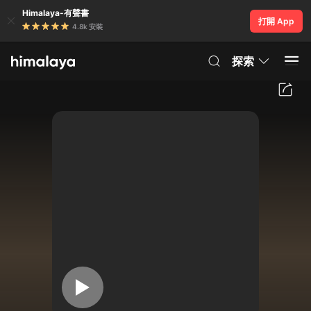
Himalaya-有聲書
打開 App
4.8k 安裝
探索