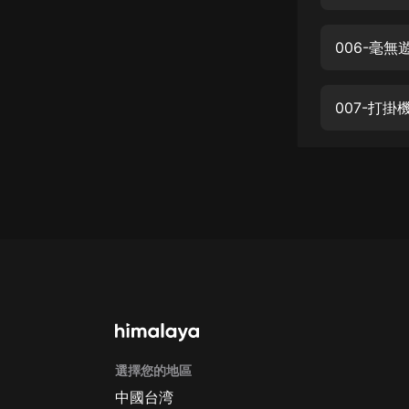
經典名著
人物傳記
006-毫
電影
生活
007-打
英語
日語
課程
少兒教育
二次元
教育培訓
IT科技
選擇您的地區
汽車
中國台湾