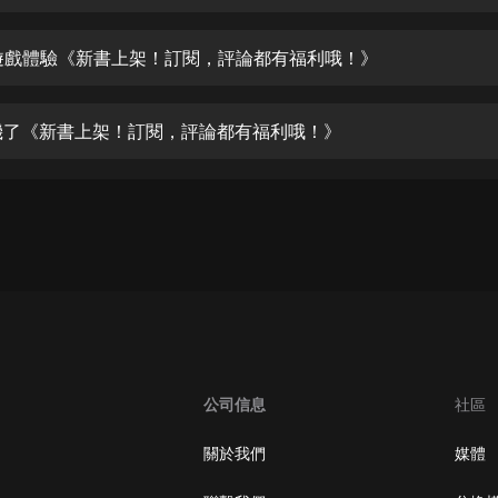
生命科學篇1-2·猴子警長科學探案記|
寶寶巴士科普
寶寶巴士
無遊戲體驗《新書上架！訂閱，評論都有福利哦！》
【新民間劇場】我的老千江湖｜ 有聲
的紫襟｜ 魔幻千手
掛機了《新書上架！訂閱，評論都有福利哦！》
有聲的紫襟
《夜色鋼琴曲》
夜色鋼琴曲趙海洋
太荒吞天訣丨熱血玄幻丨紫襟領銜有
聲劇
有聲的紫襟
嫡女貴嫁 | 一刀蘇蘇團隊制作 | 古言
宮鬥重生爽文 多人有聲劇
公司信息
社區
一刀蘇蘇
中國大案紀實 | 每日一驚案！真實案
關於我們
媒體
件恐怖刑偵尚文
大舌頭尚文