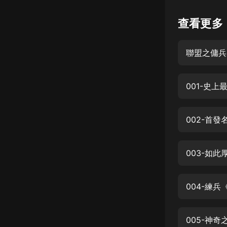
懸疑
查看更多
科幻
聯盟之傭兵
好書精講
外語
001-史
耽美
認知思維
002-首
人文
音樂
003-如
粵語
004-練
頭條
娛樂
005-神