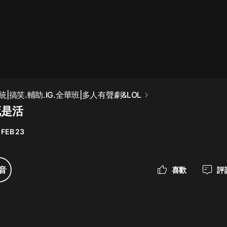
最佳女婿｜都市異能多人有聲劇｜一
種侃侃｜有聲小說
一種侃侃
米小圈上學記:一二三年級 | 暢銷出版
|搞笑.輔助.IG.全華班|多人有聲劇&LOL
物
死是活
米小圈
 FEB 23
破壞者聯盟篇1-4季·猴子警長科學探
案記|寶寶巴士
寶寶巴士
音
喜歡
評
大奉打更人丨頭陀淵領銜多人有聲
劇|暢聽全集|王鶴棣、田曦薇主演影
視劇原著|賣報小郎君
頭陀淵講故事
總有這樣的歌只想一個人聽