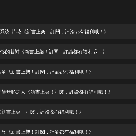
灰姑娘音樂
郭德綱於謙相聲全集
德雲社郭德綱相聲VIP
系統-片花《新書上架！訂閱，評論都有福利哦！》
安全警長啦咘啦哆·假期篇|新篇章加
更|寶寶巴士故事
上最慘的替補《新書上架！訂閱，評論都有福利哦！》
寶寶巴士
凡人修仙傳|楊洋主演影視原著|薑廣
濤配音多播版本
發名單《新書上架！訂閱，評論都有福利哦！》
光合積木
此厚顏無恥之人《新書上架！訂閱，評論都有福利哦！》
摸金天師【第一季】（紫襟演播）
有聲的紫襟
兵《新書上架！訂閱，評論都有福利哦！》
無敵六皇子|爆笑穿越|無敵流皇子|安
燃領銜有聲小說
安燃
奇之旅《新書上架！訂閱，評論都有福利哦！》