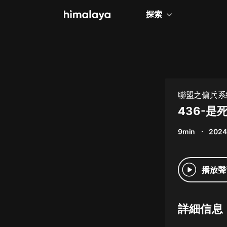
探索
全部
小說
個人成長
聯盟之傭兵系統
相聲評書
436-是
兒童
9min
2024
歷史
情感治愈
播放聲
健康養生
商業財經
詳細信息
廣播劇