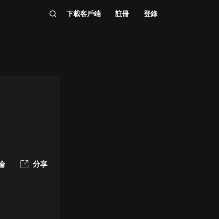
下載客戶端
註冊
登錄
論
分享