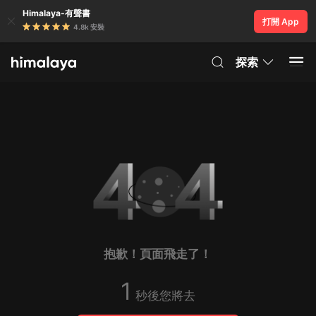
Himalaya-有聲書
打開 App
4.8k 安裝
探索
抱歉！頁面飛走了！
1
秒後您將去