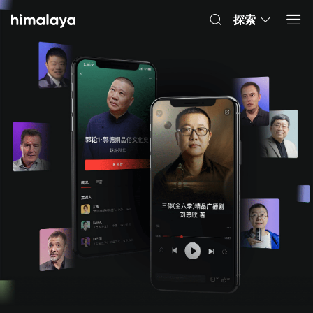
Himalaya-有聲書
打開 App
4.8k 安裝
探索