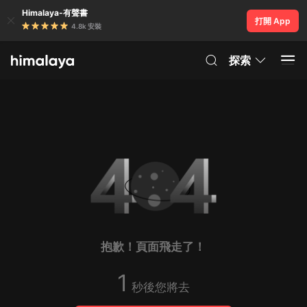
Himalaya-有聲書
打開 App
4.8k 安裝
探索
抱歉！頁面飛走了！
1
秒後您將去