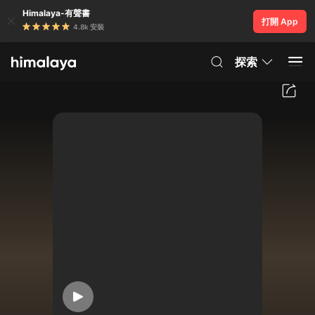
Himalaya-有聲書
打開 App
4.8k 安裝
探索