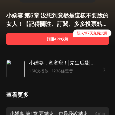
小嬌妻 第5章 没想到竟然是這樣不要臉的
女人！【記得關注、訂閱、多多投票點讚
哦】
新人領7天免費試用
打開APP收聽
小嬌妻，蜜蜜寵！|先生后愛|霸總追妻|豪門甜寵|這個總裁太會撩|AI多播
1.6k次播放
1238條聲音
查看更多
小嬌妻 第1章 要結束，也是我說結束
4min