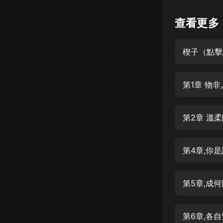
懸疑
查看更多
科幻
楔子（點擊
好書精講
外語
第1章 物非
耽美
認知思維
第2章 溫
人文
音樂
第4章,你
粵語
第5章,成
頭條
娛樂
第6章,各