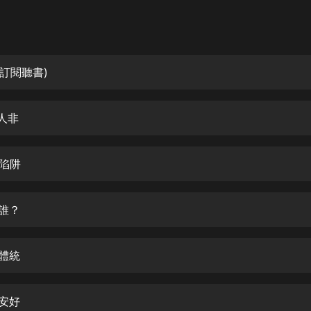
灰姑娘音樂
郭德綱於謙相聲全集
德雲社郭德綱相聲VIP
訂閱聽書)
安全警長啦咘啦哆·假期篇|新篇章加
更|寶寶巴士故事
人非
寶寶巴士
凡人修仙傳|楊洋主演影視原著|薑廣
濤配音多播版本
柔陷阱
光合積木
是誰？
摸金天師【第一季】（紫襟演播）
有聲的紫襟
何體統
無敵六皇子|爆笑穿越|無敵流皇子|安
燃領銜有聲小說
安燃
自安好