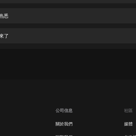
生命科學篇1-2·猴子警長科學探案記|
寶寶巴士科普
寶寶巴士
些熟悉
【新民間劇場】我的老千江湖｜ 有聲
的紫襟｜ 魔幻千手
婆來了
有聲的紫襟
《夜色鋼琴曲》
夜色鋼琴曲趙海洋
太荒吞天訣丨熱血玄幻丨紫襟領銜有
聲劇
有聲的紫襟
嫡女貴嫁 | 一刀蘇蘇團隊制作 | 古言
宮鬥重生爽文 多人有聲劇
公司信息
社區
一刀蘇蘇
中國大案紀實 | 每日一驚案！真實案
關於我們
媒體
件恐怖刑偵尚文
大舌頭尚文