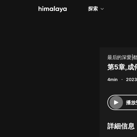
探索
全部
小說
個人成長
最后的深愛|都
相聲評書
第5章,成
兒童
4min
2023
歷史
情感治愈
播放
健康養生
商業財經
詳細信息
廣播劇