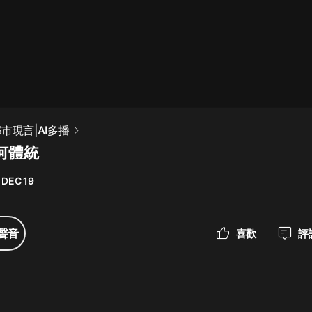
最佳女婿｜都市異能多人有聲劇｜一
種侃侃｜有聲小說
一種侃侃
米小圈上學記:一二三年級 | 暢銷出版
市現言|AI多播
物
何體統
米小圈
 DEC 19
破壞者聯盟篇1-4季·猴子警長科學探
案記|寶寶巴士
寶寶巴士
聲音
喜歡
評
大奉打更人丨頭陀淵領銜多人有聲
劇|暢聽全集|王鶴棣、田曦薇主演影
視劇原著|賣報小郎君
頭陀淵講故事
總有這樣的歌只想一個人聽