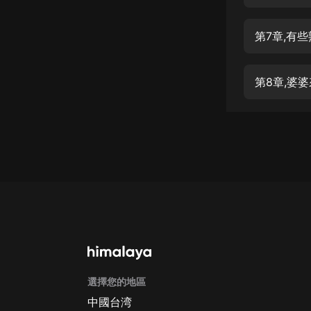
經典名著
人物傳記
第7章,有
電影
生活
第8章,婆
英語
日語
課程
少兒教育
二次元
教育培訓
IT科技
選擇您的地區
汽車
中國台湾