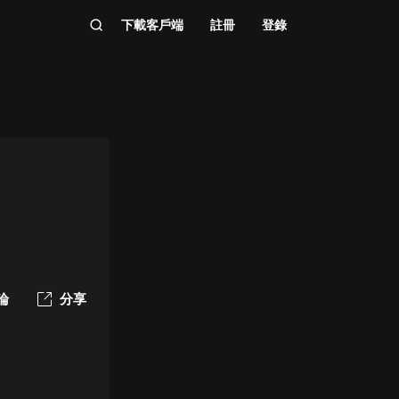
下載客戶端
註冊
登錄
論
分享