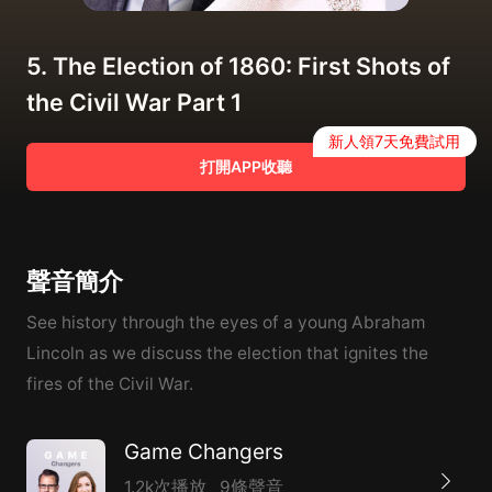
5. The Election of 1860: First Shots of
the Civil War Part 1
新人領7天免費試用
打開APP收聽
聲音簡介
See history through the eyes of a young Abraham
Lincoln as we discuss the election that ignites the
fires of the Civil War.
Game Changers
1.2k次播放
9條聲音