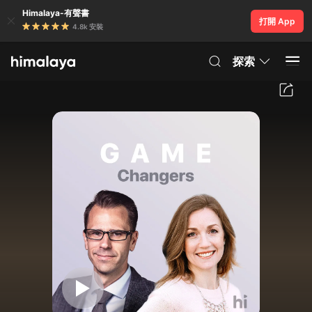
Himalaya-有聲書
打開 App
4.8k 安裝
探索