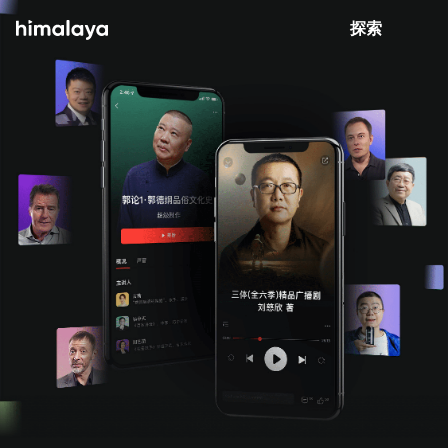
Himalaya-有聲書
打開 App
4.8k 安裝
探索