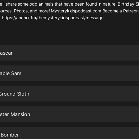
灰姑娘音樂
e I share some odd animals that have been found in nature. Birthday 
urces, Photos, and more! Mysterykidspodcast.com Become a Patreon! 
: https://anchor.fm/themysterykidspodcast/message
郭德綱於謙相聲全集
德雲社郭德綱相聲VIP
安全警長啦咘啦哆·假期篇|新篇章加
更|寶寶巴士故事
ascar
寶寶巴士
凡人修仙傳|楊洋主演影視原著|薑廣
濤配音多播版本
kable Sam
光合積木
Ground Sloth
摸金天師【第一季】（紫襟演播）
有聲的紫襟
ster Mansion
無敵六皇子|爆笑穿越|無敵流皇子|安
燃領銜有聲小說
安燃
 Bomber