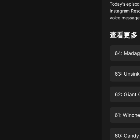
Today's episod
懸疑
Instagram Reso
voice message
科幻
好書精講
查看更多
外語
64: Madag
耽美
認知思維
63: Unsin
人文
音樂
62: Giant 
粵語
61: Winche
頭條
娛樂
60: Candy