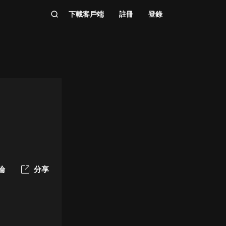
下載客戶端
註冊
登錄
論
分享