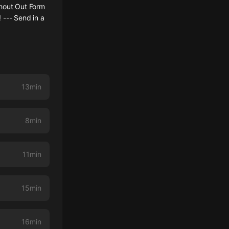
Shout Out Form
--- Send in a
13min
8min
11min
15min
16min