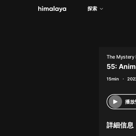
探索
全部
小說
個人成長
The Mystery 
相聲評書
55: Anim
兒童
15min
202
歷史
情感治愈
播放
健康養生
商業財經
詳細信息
廣播劇