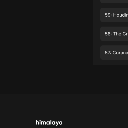
經典名著
人物傳記
59: Houdin
電影
生活
58: The Gr
英語
57: Coran
日語
課程
少兒教育
二次元
教育培訓
IT科技
汽車