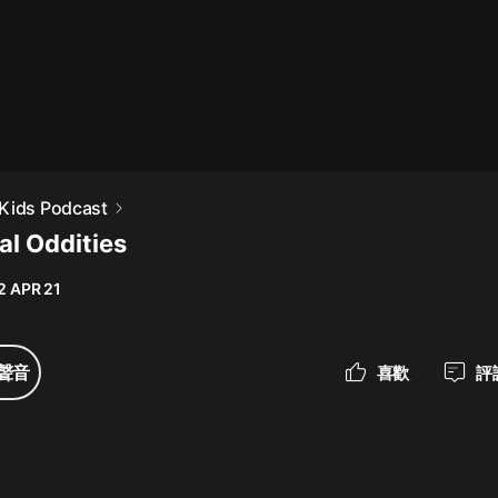
最佳女婿｜都市異能多人有聲劇｜一
種侃侃｜有聲小說
一種侃侃
米小圈上學記:一二三年級 | 暢銷出版
Kids Podcast
物
al Oddities
米小圈
2 APR 21
破壞者聯盟篇1-4季·猴子警長科學探
案記|寶寶巴士
寶寶巴士
聲音
喜歡
評
大奉打更人丨頭陀淵領銜多人有聲
劇|暢聽全集|王鶴棣、田曦薇主演影
視劇原著|賣報小郎君
頭陀淵講故事
總有這樣的歌只想一個人聽