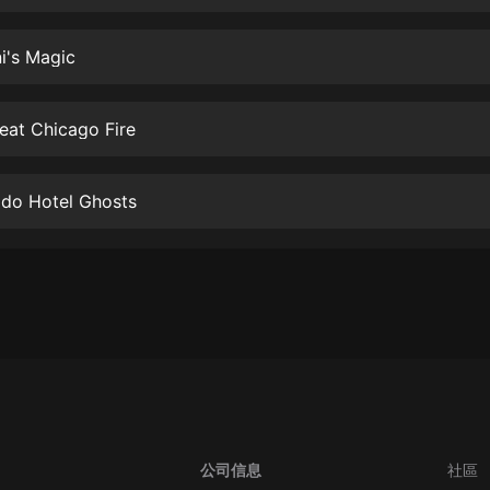
生命科學篇1-2·猴子警長科學探案記|
寶寶巴士科普
寶寶巴士
i's Magic
【新民間劇場】我的老千江湖｜ 有聲
的紫襟｜ 魔幻千手
eat Chicago Fire
有聲的紫襟
《夜色鋼琴曲》
ado Hotel Ghosts
夜色鋼琴曲趙海洋
太荒吞天訣丨熱血玄幻丨紫襟領銜有
聲劇
有聲的紫襟
嫡女貴嫁 | 一刀蘇蘇團隊制作 | 古言
宮鬥重生爽文 多人有聲劇
一刀蘇蘇
中國大案紀實 | 每日一驚案！真實案
件恐怖刑偵尚文
公司信息
社區
大舌頭尚文