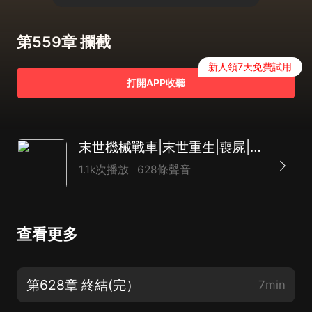
第559章 攔截
新人領7天免費試用
打開APP收聽
末世機械戰車|末世重生|喪屍|AI多播
1.1k次播放
628條聲音
查看更多
第628章 終結(完）
7min