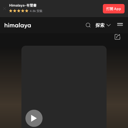
Himalaya-有聲書
打開 App
4.8k 安裝
探索