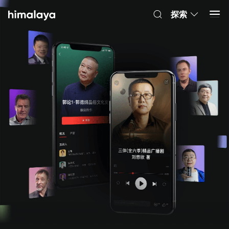
Himalaya-有聲書
打開 App
4.8k 安裝
探索