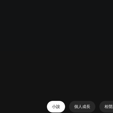
懸疑
科幻
好書精講
外語
耽美
認知思維
人文
音樂
粵語
頭條
娛樂
小說
個人成長
相聲