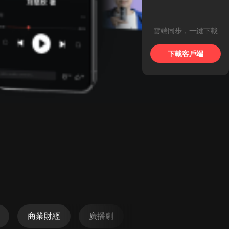
雲端同步，一鍵下載
下載客戶端
商業財經
廣播劇
懸疑
科幻