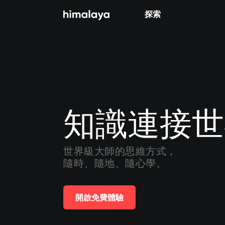
探索
全部
小說
個人成長
相聲評書
知識連接世
兒童
歷史
世界級大師的思維方式，

隨時、隨地、隨心學。
情感治愈
健康養生
開啟免費體驗
商業財經
廣播劇