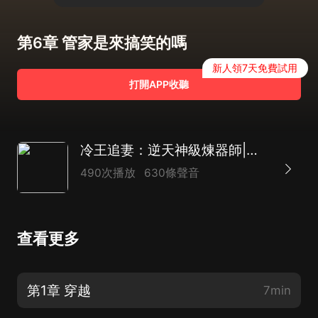
第6章 管家是來搞笑的嗎
新人領7天免費試用
打開APP收聽
冷王追妻：逆天神級煉器師|玄幻|言情|爽文
490次播放
630條聲音
查看更多
第1章 穿越
7min