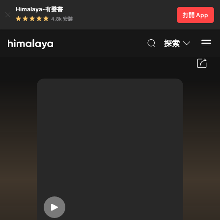
Himalaya-有聲書
打開 App
4.8k 安裝
探索