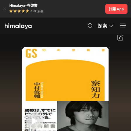
Himalaya-有聲書
打開 App
4.8k 安裝
探索