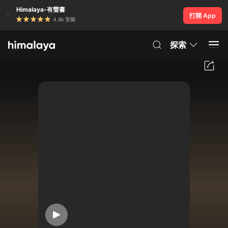
Himalaya-有聲書
打開 App
4.8k 安裝
探索